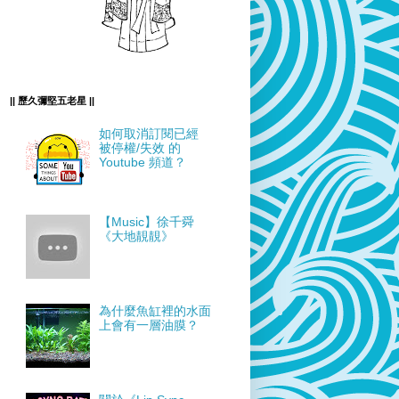
|| 歷久彌堅五老星 ||
如何取消訂閱已經
被停權/失效 的
Youtube 頻道？
【Music】徐千舜
《大地靚靚》
為什麼魚缸裡的水面
上會有一層油膜？