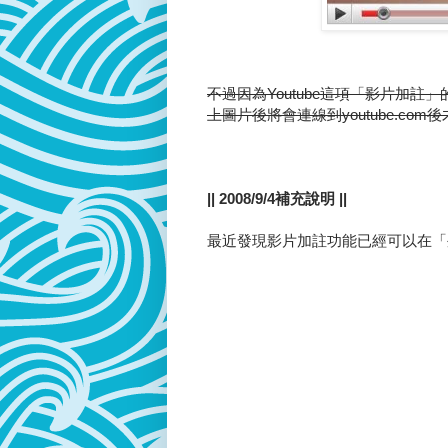
不過因為Youtube這項「影片加註
上圖片後將會連線到youtube.co
|| 2008/9/4補充說明 ||
最近發現影片加註功能已經可以在「