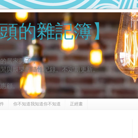
頭的雜記簿】
去的居家男子，
休閒與娛樂的隨性紀錄。不定期更新。
謝惠顧。
件
你不知道我知道你不知道
正經畫