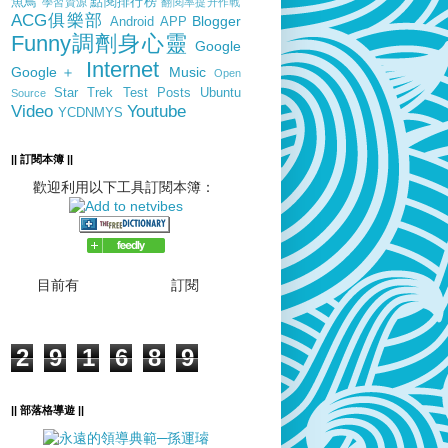
魚鳥
點閱排行榜
學習資源
翻閱率提升作戰
ACG俱樂部
Blogger
Android
APP
Funny調劑身心靈
Google
Internet
Google＋
Music
Open
Star Trek
Test Posts
Ubuntu
Source
Video
Youtube
YCDNMYS
|| 訂閱本簿 ||
歡迎利用以下工具訂閱本簿：
目前有
訂閱
2
9
1
6
8
9
|| 部落格導遊 ||