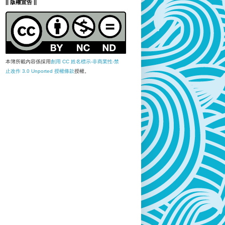
|| 版權宣告 ||
本簿所載內容係採用
創用 CC 姓名標示-非商業性-禁
止改作 3.0 Unported 授權條款
授權。