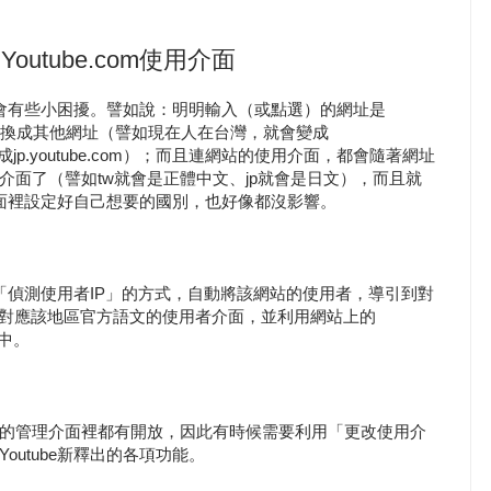
utube.com使用介面
，都會有些小困擾。譬如說：明明輸入（或點選）的網址是
會自動轉換成其他網址（譬如現在人在台灣，就會變成
又變成jp.youtube.com）；而且連網站的使用介面，都會隨著網址
介面了（譬如tw就會是正體中文、jp就會是日文），而且就
理介面裡設定好自己想要的國別，也好像都沒影響。
利用「偵測使用者IP」的方式，自動將該網站的使用者，導引到對
現對應該地區官方語文的使用者介面，並利用網站上的
域中。
的管理介面裡都有開放，因此有時候需要利用「更改使用介
utube新釋出的各項功能。