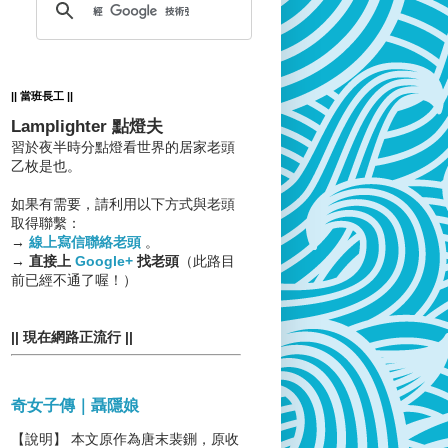
|| 當班長工 ||
Lamplighter 點燈夫
習於夜半時分點燈看世界的居家老頭
乙枚是也。
如果有需要，請利用以下方式與老頭
取得聯繫：
→
線上寫信聯絡老頭
。
→
直接上
Google+
找老頭
（此路目
前已經不通了喔！）
|| 現在網路正流行 ||
奇女子傳｜聶隱娘
【說明】 本文原作為唐末裴鉶，原收