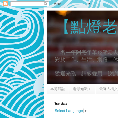
【點燈老
一名
中年阿宅
年華逐漸老
對於工作、生活、網路、
歡迎光臨，請多愛用，謝
本簿簿誌
老頭知識＋
最近入檔文
Translate
Select Language
▼