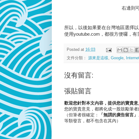
右邊則
所以，以後如果要在台灣地區選擇以英文
使用youtube.com，都很方便
Posted at
16:03
文件分類：
源來是這樣
,
Google
,
Interne
沒有留言:
張貼留言
歡迎您針對本文內容，提供您的寶貴意
您的寶貴意見，都將化成一股鼓勵筆者
（但筆者很確定：
「無謂的廣告留言」
等類發言，都不包含在其內）