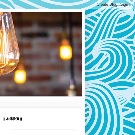
|| 本簿快蒐 ||