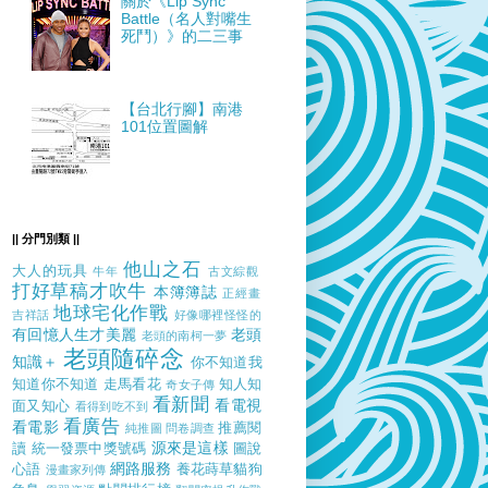
關於《Lip Sync
Battle（名人對嘴生
死鬥）》的二三事
【台北行腳】南港
101位置圖解
|| 分門別類 ||
他山之石
大人的玩具
牛年
古文綜觀
打好草稿才吹牛
本簿簿誌
正經畫
地球宅化作戰
吉祥話
好像哪裡怪怪的
有回憶人生才美麗
老頭
老頭的南柯一夢
老頭隨碎念
知識＋
你不知道我
知道你不知道
走馬看花
知人知
奇女子傳
看新聞
看電視
面又知心
看得到吃不到
看廣告
看電影
推薦閱
純推圖
問卷調查
源來是這樣
讀
統一發票中獎號碼
圖說
網路服務
心語
養花蒔草貓狗
漫畫家列傳