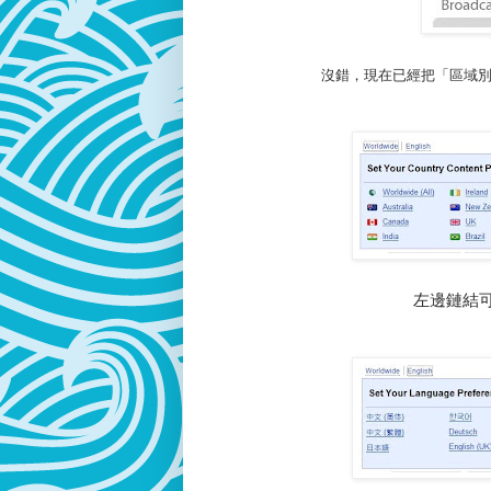
沒錯，現在已經把「區域
左邊鏈結