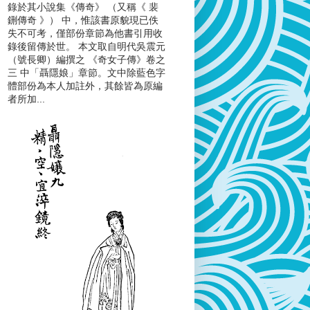
錄於其小說集《傳奇》 （又稱《 裴
鉶傳奇 》） 中，惟該書原貌現已佚
失不可考，僅部份章節為他書引用收
錄後留傳於世。 本文取自明代吳震元
（號長卿）編撰之 《奇女子傳》卷之
三 中「聶隱娘」章節。文中除藍色字
體部份為本人加註外，其餘皆為原編
者所加...