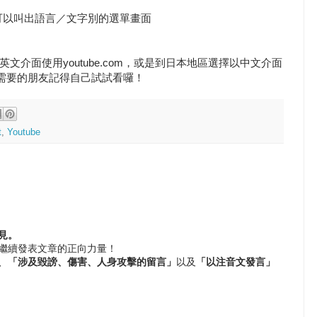
可以叫出語言／文字別的選單畫面
介面使用youtube.com，或是到日本地區選擇以中文介面
囉，有需要的朋友記得自己試試看囉！
t
,
Youtube
見。
繼續發表文章的正向力量！
、
「涉及毀謗、傷害、人身攻擊的留言」
以及
「以注音文發言」