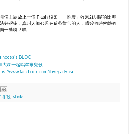
個主題放上一個 Flash 檔案，「推廣」效果就明顯的比辦
法好很多，真叫人擔心現在這些當官的人，腦袋何時會轉的
一些咧？唉...
princess's BLOG
和大家一起唱客家兒歌
tps://www.facebook.com/ilovepattyhsu
升作戰
,
Music