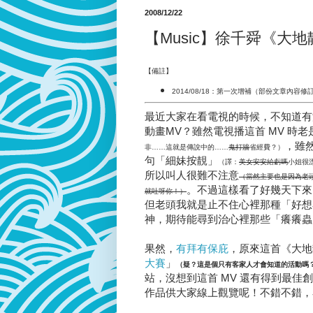
2008/12/22
【Music】徐千舜《大
【備註】
2014/08/18：第一次增補（部份文章內
最近大家在看電視的時候，不知道有
動畫MV？雖然電視播這首 MV 時
，雖
非……這就是傳說中的……
鬼打牆
省經費？）
句「細妹按靚」
（譯：
美女安安給虧嗎
小姐很
所以叫人很難不注意
（當然主要也是因為老
。不過這樣看了好幾天下來
就吐呀你！）
但老頭我就是止不住心裡那種「好想看
神，期待能尋到治心裡那些「癢癢蟲
果然，
有拜有保庇
，原來這首《大地
大賽
」
（疑？這是個只有客家人才會知道的活動嗎
站，沒想到這首 MV 還有得到最佳創
作品供大家線上觀覽呢！不錯不錯，