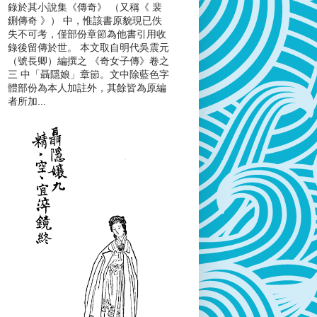
錄於其小說集《傳奇》 （又稱《 裴
鉶傳奇 》） 中，惟該書原貌現已佚
失不可考，僅部份章節為他書引用收
錄後留傳於世。 本文取自明代吳震元
（號長卿）編撰之 《奇女子傳》卷之
三 中「聶隱娘」章節。文中除藍色字
體部份為本人加註外，其餘皆為原編
者所加...