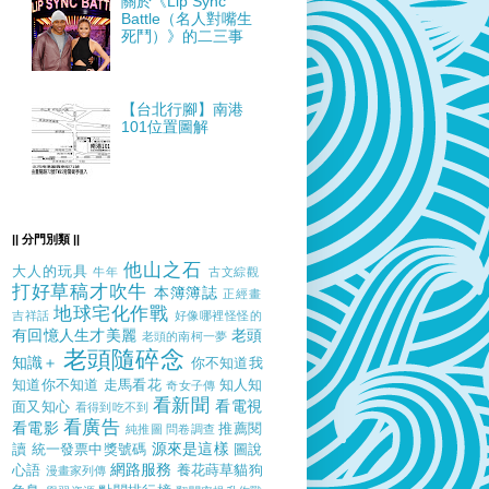
關於《Lip Sync
Battle（名人對嘴生
死鬥）》的二三事
【台北行腳】南港
101位置圖解
|| 分門別類 ||
他山之石
大人的玩具
牛年
古文綜觀
打好草稿才吹牛
本簿簿誌
正經畫
地球宅化作戰
吉祥話
好像哪裡怪怪的
有回憶人生才美麗
老頭
老頭的南柯一夢
老頭隨碎念
知識＋
你不知道我
知道你不知道
走馬看花
知人知
奇女子傳
看新聞
看電視
面又知心
看得到吃不到
看廣告
看電影
推薦閱
純推圖
問卷調查
源來是這樣
讀
統一發票中獎號碼
圖說
網路服務
心語
養花蒔草貓狗
漫畫家列傳