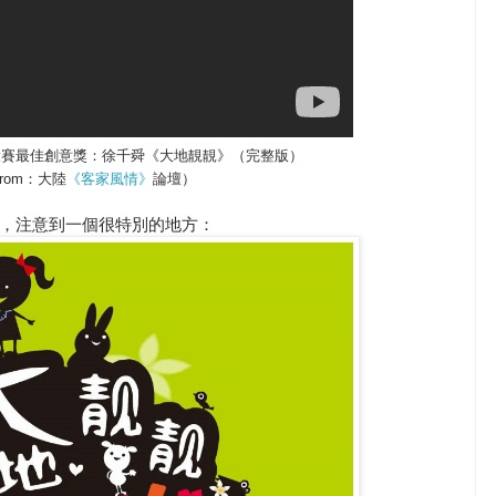
MV大賽最佳創意獎：徐千舜《大地靚靚》（完整版）
from：大陸
《客家風情》
論壇）
，注意到一個很特別的地方：