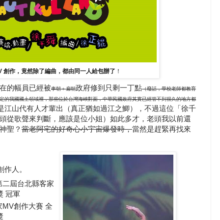
MV 創作，竟然除了編曲，都由同一人給包辦了
！
在的幅員已經被
政府修到只剩一丁點
李朝＋扁朝
（廢話，學校老師都教育
定的我國國土領域裡，那些位於台灣海峽對面，中華民國政府其實已經管不到很久的地方都
是江山代有人才輩出（真正猶如過江之鯽），不過這位「徐千
頭從歌聲來判斷，應該是位小姐）如此多才，老頭我以前還
神聖？
當老阿宅的好奇心小宇宙爆發時，
當然是趕緊再找來
創作人。
獲第二屆台北縣客家
 冠軍
家MV創作大賽 全
獎