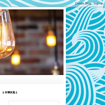
|| 本簿快蒐 ||