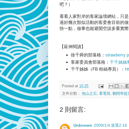
吧？）
看看人家對岸的客家論壇網站，只是開
過好幾次類似活動的客委會目前的做
快一點，做事也能避開空談多重實際面
【延伸閱讀】
徐千舜的部落格：
strawberry 
客家委員會部落格：
千千姊姊
千千姊姊（FB 粉絲專頁）：
ht
Posted at
10:25
文件分類：
他山之石
,
看電視
,
翻閱率提
2 則留言:
Unknown
2009/1/4 凌晨2:16