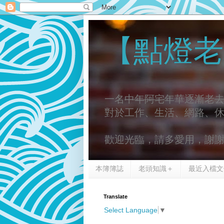
【點燈老
一名
中年阿宅
年華逐漸老
對於工作、生活、網路、
歡迎光臨，請多愛用，謝
本簿簿誌
老頭知識＋
最近入檔文
Translate
Select Language
▼