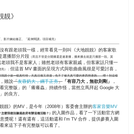
地靚靚》
容修訂、影片鍊結修正、「延伸閱讀」項目補充）
沒有跟老頭我一樣，經常看見一則叫《大地靚靚》的客家歌
老是選播部分片段
（而且不管是分開播還是連著播，播來播去就是只播那一段。莫
然老頭我不是客家人；雖然老頭有客家親戚，但客家話只懂一
但這首 MV 畫面的呈現方式與歌曲曲風很是可愛討喜，
漂亮）；
頭我跟小孩一樣真性情，天真活潑又浪漫，免不了被天真可愛的東西拐著跑……喂！別這樣
，雖說
「
友蓉奶大，綱手正夯
」
「有容乃大，無欲則剛」
，
完整版」的「癢癢蟲」持續作怪，當然立馬拜起 Google 大
」的良方。
靚靚》的MV，是今年（2008年）客委會主辦的
客家音樂MV
的入圍作品，看了一下活動官方網
？怎麼我都沒聽過政府有辦這種活動？）
意獎呢！還有還有，這活動還和 I'm TV 合作，提供參賽入圍
看來這下子有完整版可以看了。