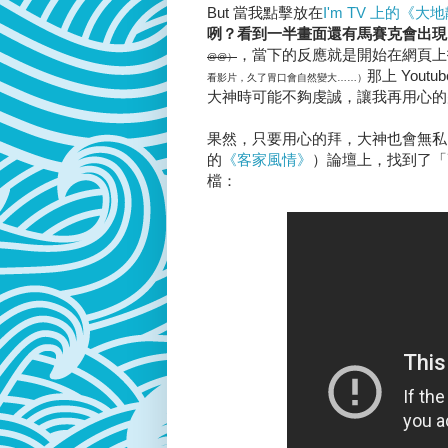
But 當我點擊放在
I'm TV 上的《大
咧？看到一半畫面還有馬賽克會出現
，當下的反應就是開始在網頁上
@@）
那上 You
看影片，久了胃口會自然變大……）
大神時可能不夠虔誠，讓我再用心的
果然，只要用心的拜，大神也會無私的
的
《客家風情》
）論壇上，找到了「高清
檔：