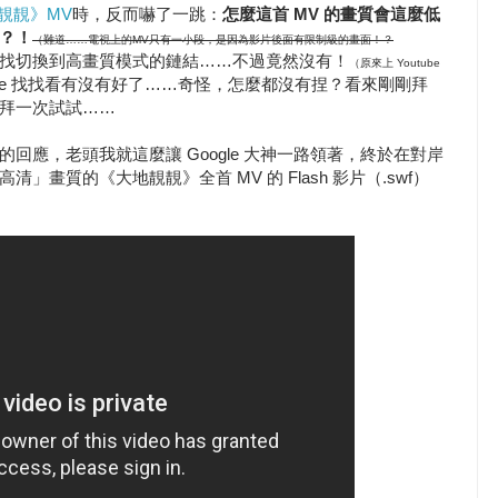
地靚靚》MV
時，反而嚇了一跳：
怎麼這首 MV 的畫質會這麼低
？！
（難道……電視上的MV只有一小段，是因為影片後面有限制級的畫面！？
找切換到高畫質模式的鏈結……不過竟然沒有！
（原來上 Youtube
tube 找找看有沒有好了……奇怪，怎麼都沒有捏？看來剛剛拜
拜一次試試……
回應，老頭我就這麼讓 Google 大神一路領著，終於在對岸
」畫質的《大地靚靚》全首 MV 的 Flash 影片（.swf）