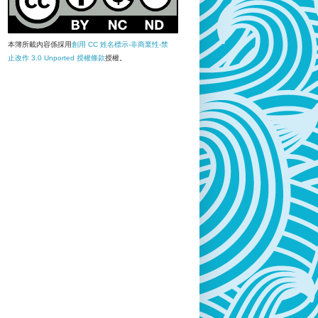
本簿所載內容係採用
創用 CC 姓名標示-非商業性-禁
止改作 3.0 Unported 授權條款
授權。