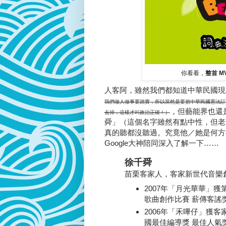
你看看，
整首 
人客阿，雖然我們都知道中華民國現
我們做人做事要踏實，所以當然是要把中華民國憲法訂
，但藝能界也還
去掉，這樣才叫政治正確！）
舜」（這個名字雖然有點中性，但老
真的聽都沒聽過。究竟他／她是何方
Google大神陪同深入了解一下……
徐千舜
苗栗客家人，客家新世代音樂
2007年「月光華華」
歌曲創作比賽 薪傳客謠獎
2006年「禾嗶仔」獲客
國最佳編導獎 最佳人氣