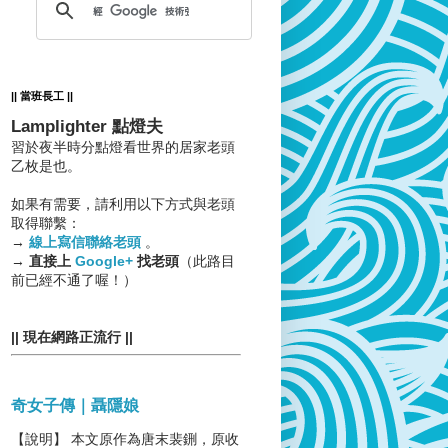
|| 當班長工 ||
Lamplighter 點燈夫
習於夜半時分點燈看世界的居家老頭
乙枚是也。
如果有需要，請利用以下方式與老頭
取得聯繫：
→
線上寫信聯絡老頭
。
→
直接上
Google+
找老頭
（此路目
前已經不通了喔！）
|| 現在網路正流行 ||
奇女子傳｜聶隱娘
【說明】 本文原作為唐末裴鉶，原收