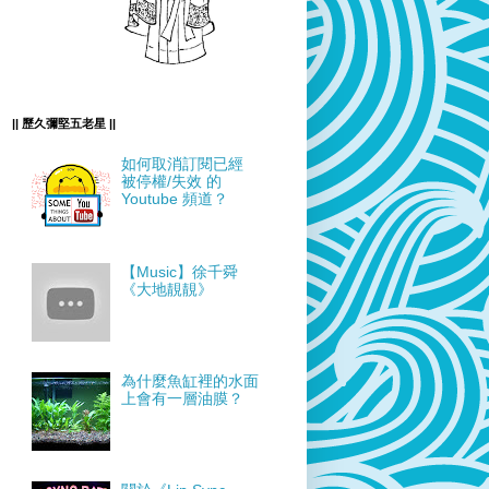
|| 歷久彌堅五老星 ||
如何取消訂閱已經
被停權/失效 的
Youtube 頻道？
【Music】徐千舜
《大地靚靚》
為什麼魚缸裡的水面
上會有一層油膜？