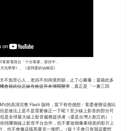
於客家電視台「十分客家」節目中，
《月光華華》、《老阿婆的油桐花》
天不負苦心人，老頭不但得償所願，止了心癢癢；還藉此多
機會藉此位正妹有效提升本簿閱覽率
，真正是「一兼三四
V的高清完整 Flash 版時，當下有些感想：客委會辦這個比
但是做法上是不是需要修正一下呢？至少線上影音的部分可
好歹人家也是全球最大線上影音服務提供者（還是台灣人創立的）；
，但不管你找哪個線上影音平台合作，也不要放個像素很差的影片上
，也不會像這樣馬賽克一堆吧...（疑？不會只有我這麼想