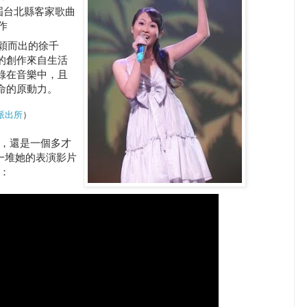
一屆台北縣客家歌曲
作
脫穎而出的徐千
的創作來自生活
錄在音樂中，且
命的原動力。
派出所
）
，還是一個多才
有一堆她的表演影片
：