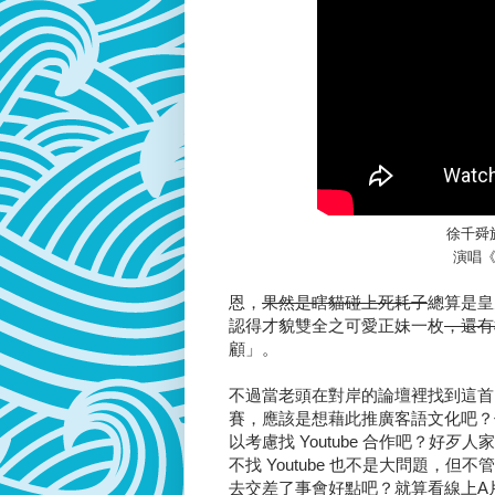
徐千舜
演唱
恩，
果然是瞎貓碰上死耗子
總算是皇
認得才貌雙全之可愛正妹一枚
，還有
顧」。
不過當老頭在對岸的論壇裡找到這首M
賽，應該是想藉此推廣客語文化吧？
以考慮找 Youtube 合作吧？
不找 Youtube 也不是大問題
去交差了事會好點吧？就算看線上A片