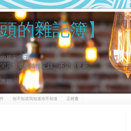
頭的雜記簿】
去的居家男子，
休閒與娛樂的隨性紀錄。不定期更新。
謝惠顧。
件
你不知道我知道你不知道
正經畫