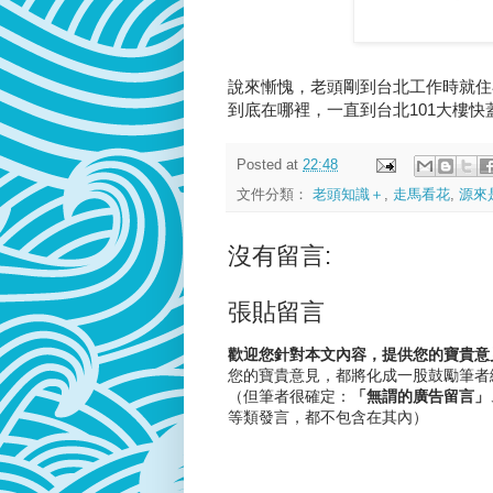
說來慚愧，老頭剛到台北工作時就住
到底在哪裡，一直到台北101大樓快
Posted at
22:48
文件分類：
老頭知識＋
,
走馬看花
,
源來
沒有留言:
張貼留言
歡迎您針對本文內容，提供您的寶貴意
您的寶貴意見，都將化成一股鼓勵筆者
（但筆者很確定：
「無謂的廣告留言」
等類發言，都不包含在其內）