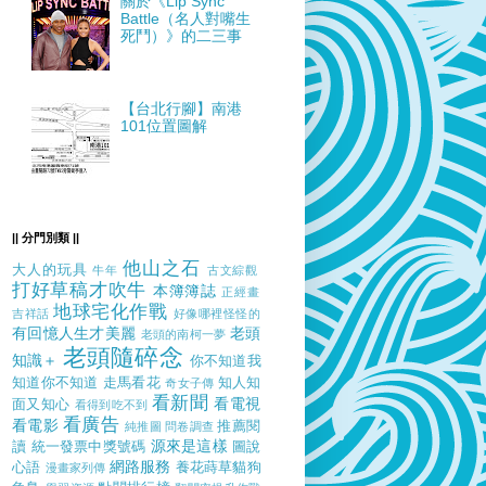
關於《Lip Sync
Battle（名人對嘴生
死鬥）》的二三事
【台北行腳】南港
101位置圖解
|| 分門別類 ||
他山之石
大人的玩具
牛年
古文綜觀
打好草稿才吹牛
本簿簿誌
正經畫
地球宅化作戰
吉祥話
好像哪裡怪怪的
有回憶人生才美麗
老頭
老頭的南柯一夢
老頭隨碎念
知識＋
你不知道我
知道你不知道
走馬看花
知人知
奇女子傳
看新聞
看電視
面又知心
看得到吃不到
看廣告
看電影
推薦閱
純推圖
問卷調查
源來是這樣
讀
統一發票中獎號碼
圖說
網路服務
心語
養花蒔草貓狗
漫畫家列傳