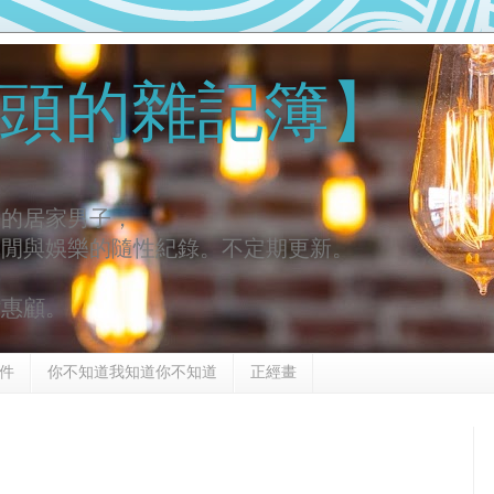
頭的雜記簿】
去的居家男子，
休閒與娛樂的隨性紀錄。不定期更新。
謝惠顧。
件
你不知道我知道你不知道
正經畫