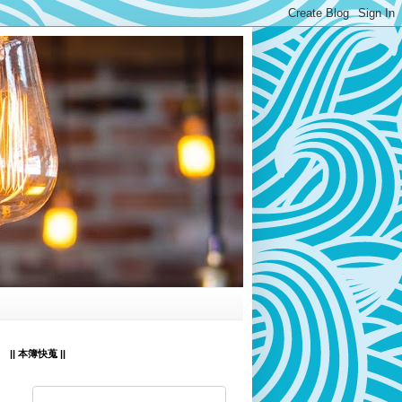
|| 本簿快蒐 ||