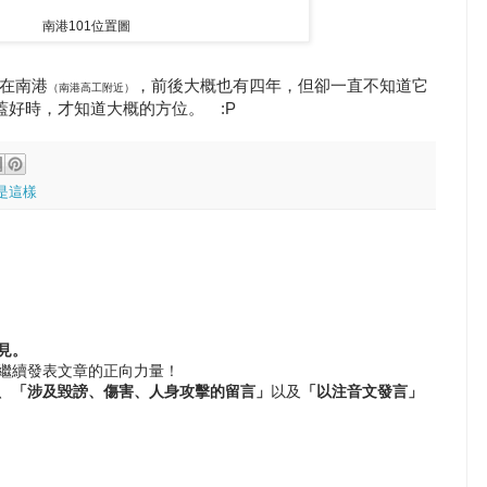
南港101位置圖
在南港
，前後大概也有四年，但卻一直不知道它
（南港高工附近）
蓋好時，才知道大概的方位。 :P
是這樣
見。
繼續發表文章的正向力量！
、
「涉及毀謗、傷害、人身攻擊的留言」
以及
「以注音文發言」