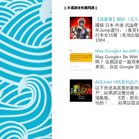
|| 本週讀者推薦閱讀 ||
【就愛看】關於《北斗
國籍 日本 作者 武論
年Jump週刊』（集英
行本全15冊（長鴻出版
1984....
May Google+ be with 
May Google+ Be
嗎？ 這應該是一篇用來紀
來寫。 自從 Google 宣
AI在Intel X86系列
以下所述為真實的案例
戶，結果講沒幾分鐘，
場氣氛。 E君：那你
玩的！…… 結果話題這