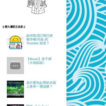
|| 歷久彌堅五老星 ||
如何取消訂閱已經
被停權/失效 的
Youtube 頻道？
【Music】徐千舜
《大地靚靚》
為什麼魚缸裡的水面
上會有一層油膜？