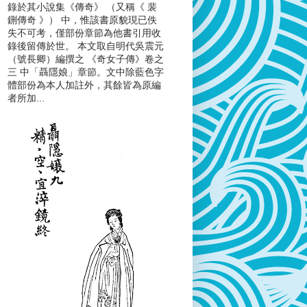
錄於其小說集《傳奇》 （又稱《 裴
鉶傳奇 》） 中，惟該書原貌現已佚
失不可考，僅部份章節為他書引用收
錄後留傳於世。 本文取自明代吳震元
（號長卿）編撰之 《奇女子傳》卷之
三 中「聶隱娘」章節。文中除藍色字
體部份為本人加註外，其餘皆為原編
者所加...