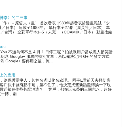
神拳》的二三事
尊（作）＋原哲夫（畫） 首次發表 1983年起發表於漫畫雜誌『少
社／日本） 連載至1988年。 單行本全27卷（集英社／日本） 單
／台灣） 全彩單行本1~5（未完）（COAMIX／日本） 動畫改編
you
 With You 不過為何不是 4 月 1 日停工呢？怕被眾用戶當成愚人節笑話
念 Google+ 服務的特別文章，所以俺決定用 G+ 的發文方式
佈 Google+ 要停用之後，俺...
晶片上的應用
，為保護當事人，其姓名皆以化名處理。 同事E君前天去拜訪客
客戶似乎就有點不耐，坐不住了，他決定找些新話題轉換一下現
最近都在作些甚麼消遣？ 客戶：都在玩光榮的三國志八，超好
一轉，兩...