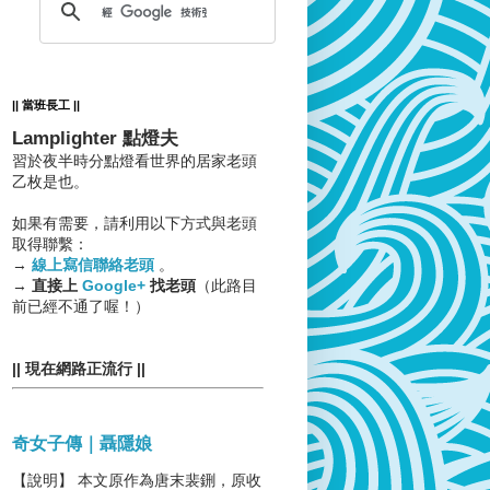
|| 當班長工 ||
Lamplighter 點燈夫
習於夜半時分點燈看世界的居家老頭
乙枚是也。
如果有需要，請利用以下方式與老頭
取得聯繫：
→
線上寫信聯絡老頭
。
→
直接上
Google+
找老頭
（此路目
前已經不通了喔！）
|| 現在網路正流行 ||
奇女子傳｜聶隱娘
【說明】 本文原作為唐末裴鉶，原收