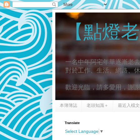
【點燈老
一名
中年阿宅
年華逐漸老
對於工作、生活、網路、
歡迎光臨，請多愛用，謝
本簿簿誌
老頭知識＋
最近入檔文
Translate
Select Language
▼