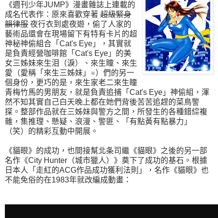
《週刊少年JUMP》漫畫雜誌上連載的
成名代表作：原來喜歡穿著
超級緊身
韻律服
夜行衣到處夜遊，偷了人家的
藝術品還會在現場留下有特有卡片的超
神秘神偷組合「Cat's Eye」，其實就
是負責經營咖啡館「Cat's Eye」的美
女三姊妹來生泪（淚）、來生瞳、來生
愛（愛稱「來生三姊妹」※）們的另一
個身份，更巧的是，來生家老二來生瞳
青梅竹馬的男朋友，就是負責追捕「Cat's Eye」神偷組，渾
然不知其實自己白天晚上都在她們背後苦苦追趕的菜鳥警
探。整部作品就在三姊妹與警方之間，所發生的各種錯綜複
雜，集推理、懸疑、浪漫、警匪、「有點黃有點暴力」
（笑）的精彩互動中開展。
《貓眼》的成功，也間接幫北条司繼《貓眼》之後的另一部
名作《City Hunter（城市獵人）》奠下了成功的基石。根據
日本人「走紅的ACG作品成功獲利法則」，名作《貓眼》也
不能免俗的在1983年就改編成動畫：