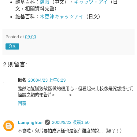
維基百科：
貓眼
（中文）、
キャッツ・アイ
（日
文，相關資料完整）
維基百科：
木更津キャッツアイ
（日文）
Posted at
09:00
分享
2 則留言:
匿名
2008/4/23 上午8:29
雖然油膩膩致敬版做的很用心，但看起來比較像是咒怨或七月
怪談之類的預告片>______<
回覆
Lamplighter
2008/9/22 凌晨1:50
不會啦，鬼片要拍成這樣也是很有難度的說...（疑？！）