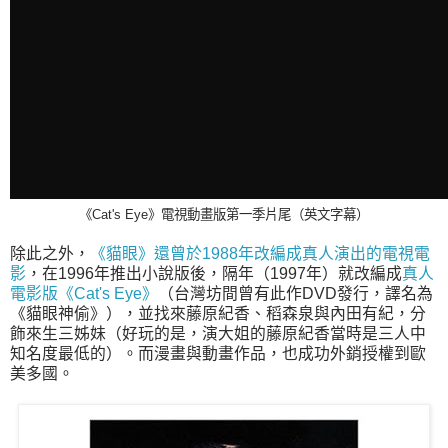
《Cat's Eye》電視動畫版第一季片尾（英文字幕）
除此之外，
《貓眼》還曾於1988年改編成真人演出的電視電
影
，在1996年推出小說版後，隔年（1997年）就改編成
真人
電影版《Cat's Eye》
（台灣坊間曾有此作DVD發行，譯名為
《貓眼神偷》），並找來藤原紀香、稻森泉與內田有紀，分
飾來生三姊妹（好玩的是，演大姐的藤原紀香當時是三人中
知名度最低的）。而漫畫與動畫作品，也成功外銷授權到歐
美多國。