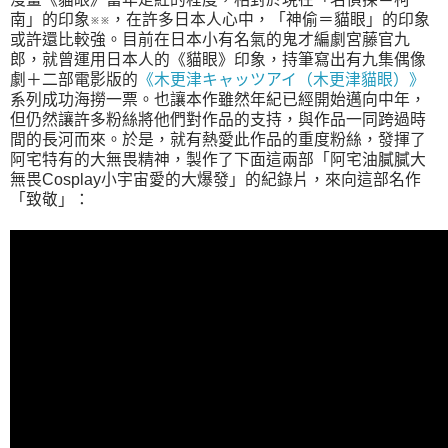
南」的印象※※，在許多日本人心中，「神偷＝貓眼」的印象
或許還比較強。目前在日本小有名氣的鬼才編劇宮藤官九
郎，就曾運用日本人的《貓眼》印象，持筆寫出有九集偶像
劇＋二部電影版的
《木更津キャッツアイ（木更津貓眼）》
系列成功海撈一票。也讓本作雖然年紀已經開始邁向中年，
但仍然讓許多粉絲將他們對作品的支持，與作品一同跨過時
間的長河而來。於是，就有熱愛此作品的重度粉絲，發揮了
阿宅特有的大無畏精神，製作了下面這兩部「阿宅油膩膩大
無畏Cosplay小宇宙愛的大爆發」的紀錄片，來向這部名作
「致敬」：