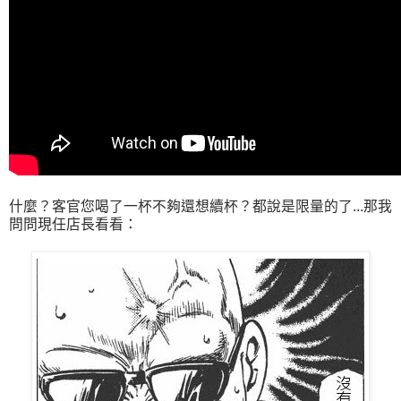
什麼？客官您喝了一杯不夠還想續杯？都說是限量的了...那我
問問現任店長看看：