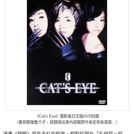
《Cat's Eye》電影版日文版DVD封面
（看到那幾隻爪子，就猜得出來內容跟原作肯定有些差距...）
漫畫《貓眼》當年走紅的程度，相對於現在「名偵探＝柯