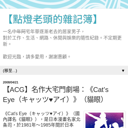
【點燈老頭的雜記簿】
一名
中年阿宅
年華逐漸老去的居家男子，
對於工作、生活、網路、休閒與娛樂的隨性紀錄。不定期更
新。
歡迎光臨，請多愛用，謝謝惠顧。
▼
2008/04/21
【ACG】名作大宅門劇場：《Cat's
Eye（キャッツ♥アイ）》（貓眼）
《Cat's Eye（キャッツ♥アイ）》（國
內譯名《貓眼》），是日本漫畫名家北
条司，於1981年～1985年間於日本