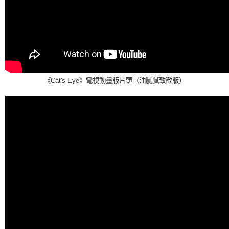
《Cat's Eye》電視動畫版片頭（油膩膩致敬版）