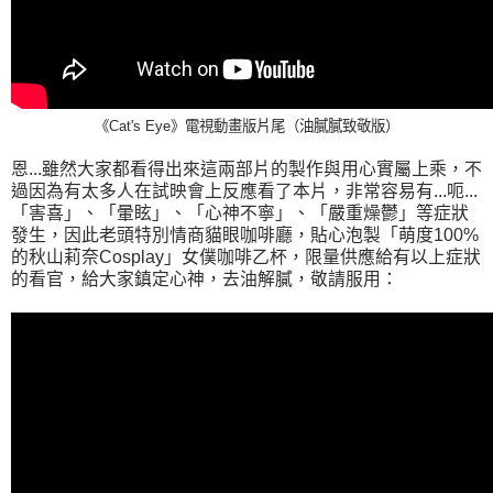
《Cat's Eye》電視動畫版片尾（油膩膩致敬版）
恩...雖然大家都看得出來這兩部片的製作與用心實屬上乘，不
過因為有太多人在試映會上反應看了本片，非常容易有...呃...
「害喜」、「暈眩」、「心神不寧」、「嚴重燥鬱」等症狀
發生，因此老頭特別情商貓眼咖啡廳，貼心泡製「萌度100%
的秋山莉奈Cosplay」女僕咖啡乙杯，限量供應給有以上症狀
的看官，給大家鎮定心神，去油解膩，敬請服用：