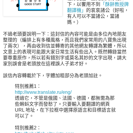
下，以饗用不到
「酥餅教授牌
翻譯機」
的袞袞諸公（好啦，
有人可以不當諸公，當諸
媽。）
不過老頭要說明一下：這封信的內容可能是由多位內地朋友
整理的（編排上有多種風格，而且我們家常用的八寶魚出現
了兩次），再由收到信並轉寄的其他網友轉譯為繁體，所以
文意上的表現可能跟大家日常生活有些出入。既然轉錄當然
要尊重原作，所以若有錯別字或莫名其妙的文字出現，請大
家別誤會是老頭放在這裡誤人子弟才好。
該信內容轉載於下，字體加粗部分為老頭加註。
特別推薦1：
http://www.translate.ru/eng/
透過它，不管是俄國、法國、德國，都無需為那
些蝌蚪文字而發愁了。只要輸入要翻譯的網頁
URL 地址，在下拉框中選擇原語言和目標語言就
可以了。
特別推薦2：