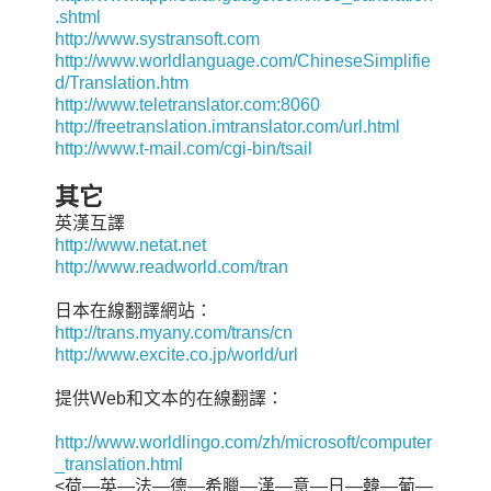
.shtml
http://www.systransoft.com
http://www.worldlanguage.com/ChineseSimplifie
d/Translation.htm
http://www.teletranslator.com:8060
http://freetranslation.imtranslator.com/url.html
http://www.t-mail.com/cgi-bin/tsail
其它
英漢互譯
http://www.netat.net
http://www.readworld.com/tran
日本在線翻譯網站：
http://trans.myany.com/trans/cn
http://www.excite.co.jp/world/url
提供Web和文本的在線翻譯：
http://www.worldlingo.com/zh/microsoft/computer
_translation.html
<荷—英—法—德—希臘—漢—意—日—韓—葡—