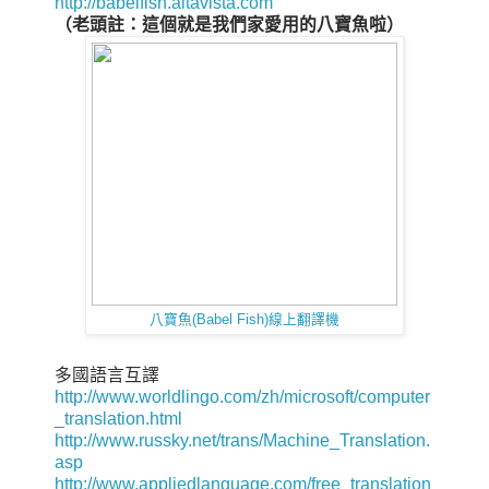
http://babelfish.altavista.com
（老頭註：這個就是我們家愛用的八寶魚啦）
八寶魚(Babel Fish)線上翻譯機
多國語言互譯
http://www.worldlingo.com/zh/microsoft/computer
_translation.html
http://www.russky.net/trans/Machine_Translation.
asp
http://www.appliedlanguage.com/free_translation