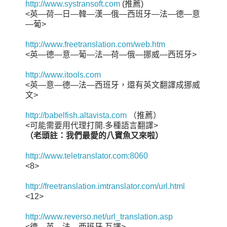
http://www.systransoft.com
(推薦)
<英—荷—日—韓—漢—俄—西班牙—法—德—意
—葡>
http://www.freetranslation.com/web.htm
<英—德—意—葡—法—荷—俄—挪威—西班牙>
http://www.itools.com
<英—意—德—法—西班牙，還有英文翻譯成挪威
文>
http://babelfish.altavista.com
（推薦）
<可能需要用代理打開.多種語言翻譯>
（老頭註：我們最愛的八寶魚又來啦）
http://www.teletranslator.com:8060
<8>
http://freetranslation.imtranslator.com/url.html
<12>
http://www.reverso.net/url_translation.asp
<德—英—法—西班牙 互譯>