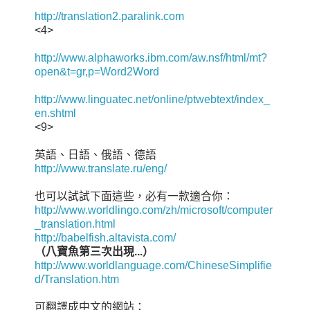
http://translation2.paralink.com
<4>
http://www.alphaworks.ibm.com/aw.nsf/html/mt?
open&t=gr,p=Word2Word
http://www.linguatec.net/online/ptwebtext/index_
en.shtml
<9>
英語、日語、俄語、德語
http://www.translate.ru/eng/
也可以試試下面這些，必有一款適合你：
http://www.worldlingo.com/zh/microsoft/computer
_translation.html
http://babelfish.altavista.com/
（八寶魚第三次出現...）
http://www.worldlanguage.com/ChineseSimplifie
d/Translation.htm
可翻譯成中文的網站：