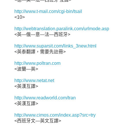
http://www.t-mail.com/cgi-bin/tsail
<10>
http://webtranslation.paralink.com/urlmode.asp
<英—俄—意—法—西班牙>
http://www.suparsit.com/links_3new.html
<英泰翻譯，需要先註冊>
http://www.poltran.com
<波蘭—英>
http://www.netat.net
<英漢互譯>
http://www.readworld.com/tran
<英漢互譯>
http://www.cimos.com/index.asp?src=try
<西班牙文—英文互譯>