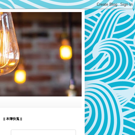
|| 本簿快蒐 ||