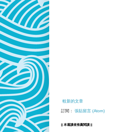
較新的文章
訂閱：
張貼留言 (Atom)
|| 本週讀者推薦閱讀 ||