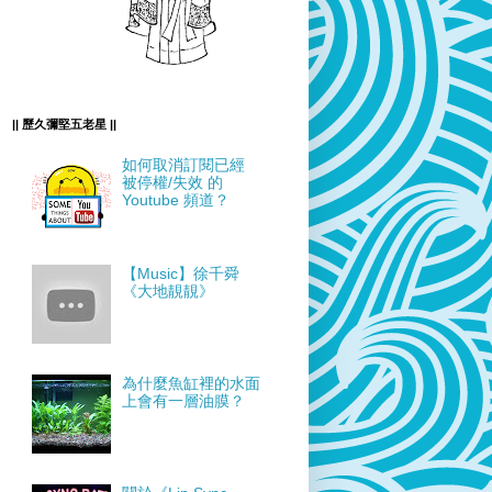
|| 歷久彌堅五老星 ||
如何取消訂閱已經
被停權/失效 的
Youtube 頻道？
【Music】徐千舜
《大地靚靚》
為什麼魚缸裡的水面
上會有一層油膜？