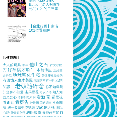
關於《Lip Sync
Battle（名人對嘴生
死鬥）》的二三事
【台北行腳】南港
101位置圖解
|| 分門別類 ||
他山之石
大人的玩具
牛年
古文綜觀
打好草稿才吹牛
本簿簿誌
正經畫
地球宅化作戰
吉祥話
好像哪裡怪怪的
有回憶人生才美麗
老頭
老頭的南柯一夢
老頭隨碎念
知識＋
你不知道我
知道你不知道
走馬看花
知人知
奇女子傳
看新聞
看電視
面又知心
看得到吃不到
看廣告
看電影
推薦閱
純推圖
問卷調查
源來是這樣
讀
統一發票中獎號碼
圖說
網路服務
心語
養花蒔草貓狗
漫畫家列傳