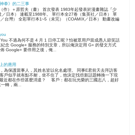
神拳》的二三事
尊（作）＋原哲夫（畫） 首次發表 1983年起發表於漫畫雜誌『少
社／日本） 連載至1988年。 單行本全27卷（集英社／日本） 單
／台灣） 全彩單行本1~5（未完）（COAMIX／日本） 動畫改編
you
 With You 不過為何不是 4 月 1 日停工呢？怕被眾用戶當成愚人節笑話
念 Google+ 服務的特別文章，所以俺決定用 G+ 的發文方式
佈 Google+ 要停用之後，俺...
晶片上的應用
，為保護當事人，其姓名皆以化名處理。 同事E君前天去拜訪客
客戶似乎就有點不耐，坐不住了，他決定找些新話題轉換一下現
最近都在作些甚麼消遣？ 客戶：都在玩光榮的三國志八，超好
一轉，兩...