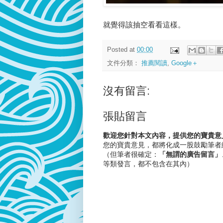
就覺得該抽空看看這樣。
Posted at
00:00
文件分類：
推薦閱讀
,
Google＋
沒有留言:
張貼留言
歡迎您針對本文內容，提供您的寶貴意
您的寶貴意見，都將化成一股鼓勵筆者
（但筆者很確定：
「無謂的廣告留言」
等類發言，都不包含在其內）