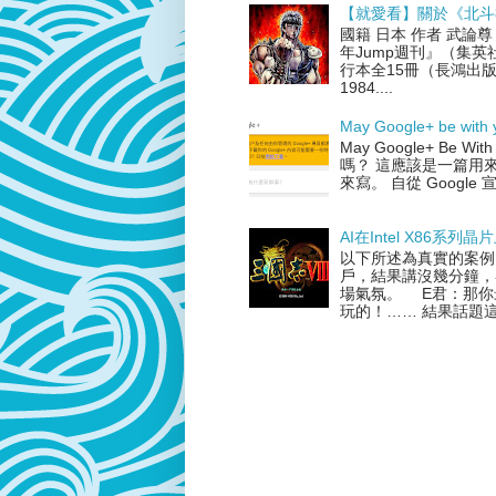
【就愛看】關於《北斗
國籍 日本 作者 武論
年Jump週刊』（集英
行本全15冊（長鴻出版
1984....
May Google+ be with 
May Google+ Be
嗎？ 這應該是一篇用來紀
來寫。 自從 Google 宣
AI在Intel X86系列
以下所述為真實的案例
戶，結果講沒幾分鐘，
場氣氛。 E君：那你
玩的！…… 結果話題這