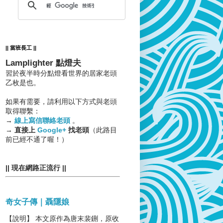
|| 當班長工 ||
Lamplighter 點燈夫
習於夜半時分點燈看世界的居家老頭
乙枚是也。
如果有需要，請利用以下方式與老頭
取得聯繫：
→
線上寫信聯絡老頭
。
→
直接上
Google+
找老頭
（此路目
前已經不通了喔！）
|| 現在網路正流行 ||
奇女子傳｜聶隱娘
【說明】 本文原作為唐末裴鉶，原收