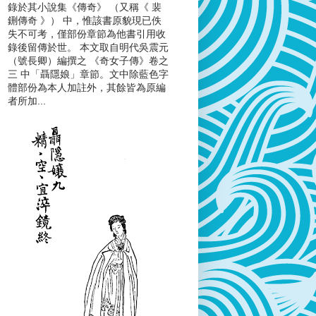
錄於其小說集《傳奇》 （又稱《 裴
鉶傳奇 》） 中，惟該書原貌現已佚
失不可考，僅部份章節為他書引用收
錄後留傳於世。 本文取自明代吳震元
（號長卿）編撰之 《奇女子傳》卷之
三 中「聶隱娘」章節。文中除藍色字
體部份為本人加註外，其餘皆為原編
者所加...