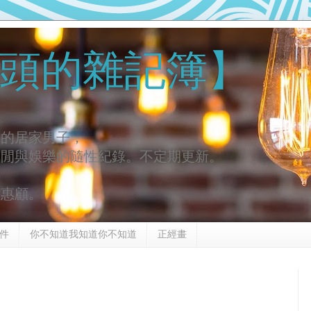
頭的雜記簿】
去的居家男子，
休閒與娛樂的隨性紀錄。不定期更新。
謝惠顧。
件
你不知道我知道你不知道
正經畫