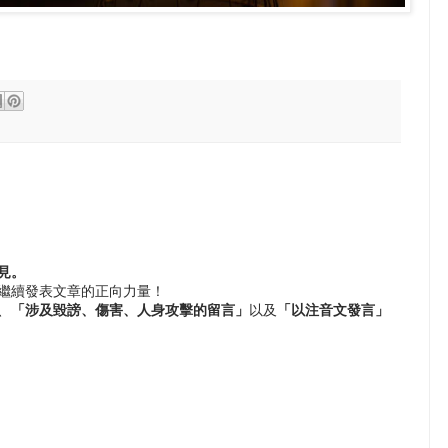
見。
繼續發表文章的正向力量！
、
「涉及毀謗、傷害、人身攻擊的留言」
以及
「以注音文發言」