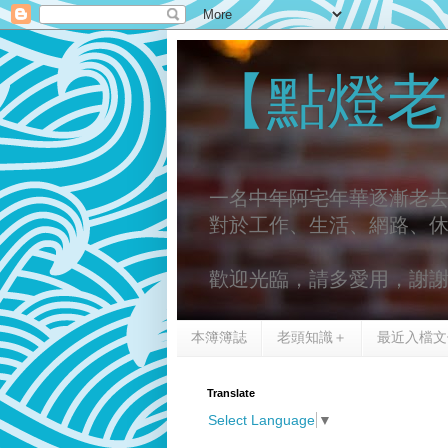
【點燈老
一名
中年阿宅
年華逐漸老
對於工作、生活、網路、
歡迎光臨，請多愛用，謝
本簿簿誌
老頭知識＋
最近入檔文
Translate
Select Language
▼