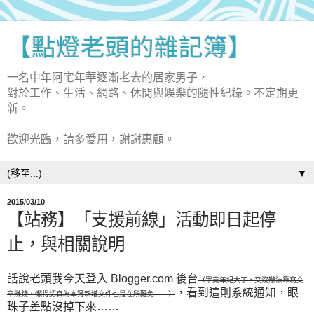
【點燈老頭的雜記簿】
一名
中年阿宅
年華逐漸老去的居家男子，
對於工作、生活、網路、休閒與娛樂的隨性紀錄。不定期更
新。
歡迎光臨，請多愛用，謝謝惠顧。
▼
2015/03/10
【站務】「支援前線」活動即日起停
止，與相關說明
話說老頭我今天登入 Blogger.com 後台
（畢竟年紀大了，又沒辦法靠寫文
，看到這則系統通知，眼
章賺錢，懶得認真為本簿新增文件也是在所難免……）
珠子差點沒掉下來……