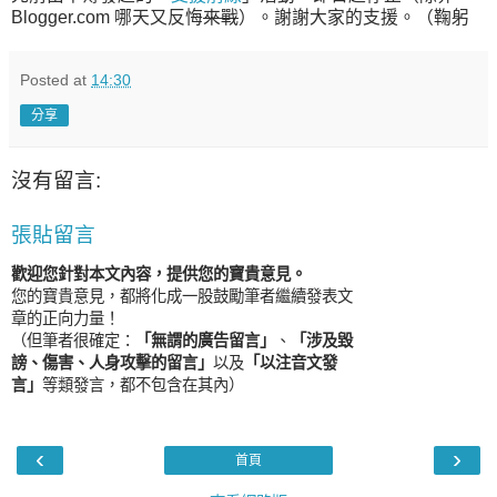
Blogger.com 哪天又反悔
來戰
）。謝謝大家的支援。（鞠躬
Posted at
14:30
分享
沒有留言:
張貼留言
歡迎您針對本文內容，提供您的寶貴意見。
您的寶貴意見，都將化成一股鼓勵筆者繼續發表文
章的正向力量！
（但筆者很確定：
「無謂的廣告留言」
、
「涉及毀
謗、傷害、人身攻擊的留言」
以及
「以注音文發
言」
等類發言，都不包含在其內）
‹
›
首頁