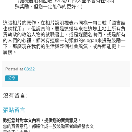
（讓機器順利回收DVD影片的人並不會有任何特
殊獎勵，但您一定能作的更好。）
這張相片的原作，在相片說明裡表示同樣一句口號「圖書館
也應採用」，但說真的，要是這幾年來在這塊土地上所有負
責執政的政治人物的就職書上，或是媒體名嘴們，或是所有
的人們的心裡，都常有這麼一句類似的slogan來提點鼓勵一
下，那麼現在我們的生活與整個社會風氣，或許都能更上一
層樓。
Posted at
08:32
分享
沒有留言:
張貼留言
歡迎您針對本文內容，提供您的寶貴意見。
您的寶貴意見，都將化成一股鼓勵筆者繼續發表文