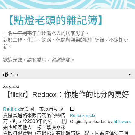
【點燈老頭的雜記簿】
一名
中年阿宅
年華逐漸老去的居家男子，
對於工作、生活、網路、休閒與娛樂的隨性紀錄。不定期更
新。
歡迎光臨，請多愛用，謝謝惠顧。
▼
2007/11/23
【flickr】Redbox：你能作的比分內更好
Redbox
是美國一家以自動販
賣機當通路來販售商品的零售
Redbox rocks
商，創立於2003年的它，一開
Originally uploaded by
hblowers
.
始也和其他人一樣，拿機器來
賣飲料跟食物（不過它是有比較高級一點，因為連漢堡三明