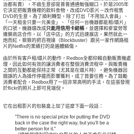
治都有賣），不過生意卻是普普通通勉強糊口，於是2005年
它決定把販賣機裡的飲料食物，改成DVD影片－改作租售
DVD的生意。為了順利轉型，除了打出「不用加入會員」、
「一天租金只要一元美金」、「任何一台機器都能租/還片」
的口號，機器還改成
只能用信用卡結帳
，並選擇和麥當勞等
連鎖商店合作，以「店中店」的方式迅速展店，果然就此一
炮而紅，狠狠的把百視達（Blockbuster）跟另一家作網路租
片的Netflix的業績打的是遍體鱗傷。
由於所有客戶租/還片的動作，Redbox全都仰賴自動販賣機處
理，因此如何有效的讓消費者在整個消費流程中，與販賣機
之間的互動都能保持正常（尤其是在還片時），避免機器因
錯誤的人為操作停擺而影響獲利，成了首要任務。為了鼓勵
消費者配合，Redbox用了一招非常高明的手法，在這張發現
於flickr的照片上即可見端倪。
它在出租影片的包裝盒上加了這麼下面一段話：
”There is no special prize for putting the DVD
back in the case the right way, but you'll be a
better person for it.”