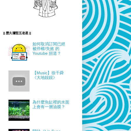
|| 歷久彌堅五老星 ||
如何取消訂閱已經
被停權/失效 的
Youtube 頻道？
【Music】徐千舜
《大地靚靚》
為什麼魚缸裡的水面
上會有一層油膜？