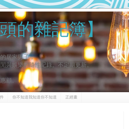
頭的雜記簿】
去的居家男子，
休閒與娛樂的隨性紀錄。不定期更新。
謝惠顧。
件
你不知道我知道你不知道
正經畫