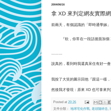
2004/06/16
拿 XD 來判定網友實際
前兩天，有個認識的「即時通學姊」
『欸，你常在一段話後面加個 
………
說真的，看到時我還真呆住有好一會
我按了大笑的圖示回他『跟這一樣，有
然後我才發現：原來 XD 也可拿來判
Posted at
20:26
文件分類：
地球宅化作戰
,
老頭隨碎念
,