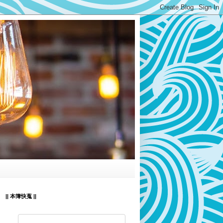
|| 本簿快蒐 ||