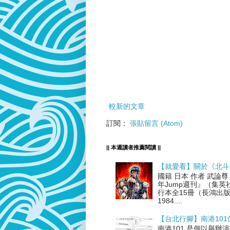
較新的文章
訂閱：
張貼留言 (Atom)
|| 本週讀者推薦閱讀 ||
【就愛看】關於《北斗
國籍 日本 作者 武論
年Jump週刊』（集英
行本全15冊（長鴻出版
1984....
【台北行腳】南港101
南港101 是個以舉辦