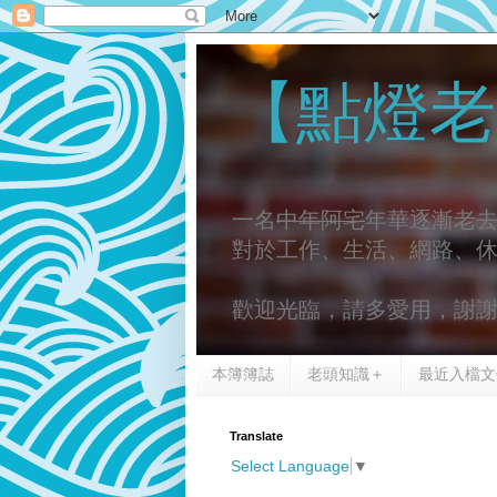
【點燈老
一名
中年阿宅
年華逐漸老
對於工作、生活、網路、
歡迎光臨，請多愛用，謝
本簿簿誌
老頭知識＋
最近入檔文
Translate
Select Language
▼