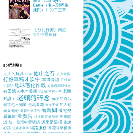
關於《Lip Sync
Battle（名人對嘴生
死鬥）》的二三事
【台北行腳】南港
101位置圖解
|| 分門別類 ||
他山之石
大人的玩具
牛年
古文綜觀
打好草稿才吹牛
本簿簿誌
正經畫
地球宅化作戰
吉祥話
好像哪裡怪怪的
有回憶人生才美麗
老頭
老頭的南柯一夢
老頭隨碎念
知識＋
你不知道我
知道你不知道
走馬看花
知人知
奇女子傳
看新聞
看電視
面又知心
看得到吃不到
看廣告
看電影
推薦閱
純推圖
問卷調查
源來是這樣
讀
統一發票中獎號碼
圖說
網路服務
心語
養花蒔草貓狗
漫畫家列傳