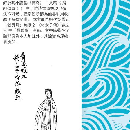
錄於其小說集《傳奇》 （又稱《 裴
鉶傳奇 》） 中，惟該書原貌現已佚
失不可考，僅部份章節為他書引用收
錄後留傳於世。 本文取自明代吳震元
（號長卿）編撰之 《奇女子傳》卷之
三 中「聶隱娘」章節。文中除藍色字
體部份為本人加註外，其餘皆為原編
者所加...