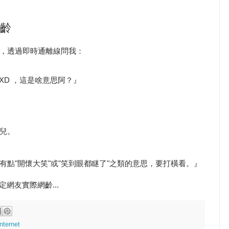
網齡
，透過即時通離線問我：
XD ，這是啥意思阿？』
兒。
點"開懷大笑"或"笑到眼都瞇了"之類的意思，要打橫看。』
定網友實際網齡...
Internet