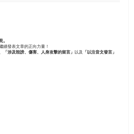
見。
繼續發表文章的正向力量！
、
「涉及毀謗、傷害、人身攻擊的留言」
以及
「以注音文發言」