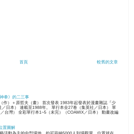
首頁
較舊的文章
神拳》的二三事
尊（作）＋原哲夫（畫） 首次發表 1983年起發表於漫畫雜誌『少
社／日本） 連載至1988年。 單行本全27卷（集英社／日本） 單
／台灣） 全彩單行本1~5（未完）（COAMIX／日本） 動畫改編
位置圖解
演藝活動為主的中型場地，約可容納5000人到場觀賞，位置就在