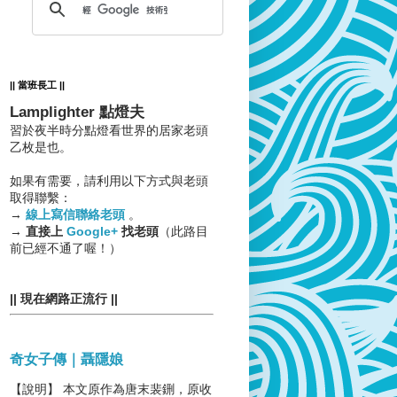
|| 當班長工 ||
Lamplighter 點燈夫
習於夜半時分點燈看世界的居家老頭
乙枚是也。
如果有需要，請利用以下方式與老頭
取得聯繫：
→
線上寫信聯絡老頭
。
→
直接上
Google+
找老頭
（此路目
前已經不通了喔！）
|| 現在網路正流行 ||
奇女子傳｜聶隱娘
【說明】 本文原作為唐末裴鉶，原收