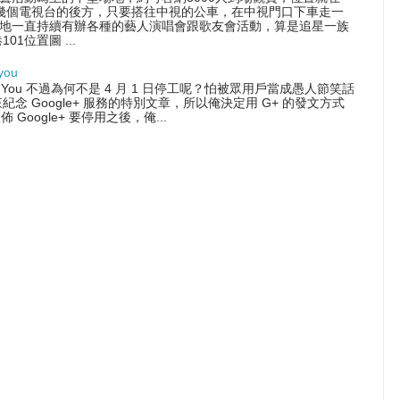
這幾個電視台的後方，只要搭往中視的公車，在中視門口下車走一
地一直持續有辦各種的藝人演唱會跟歌友會活動，算是追星一族
1位置圖 ...
you
 With You 不過為何不是 4 月 1 日停工呢？怕被眾用戶當成愚人節笑話
念 Google+ 服務的特別文章，所以俺決定用 G+ 的發文方式
佈 Google+ 要停用之後，俺...